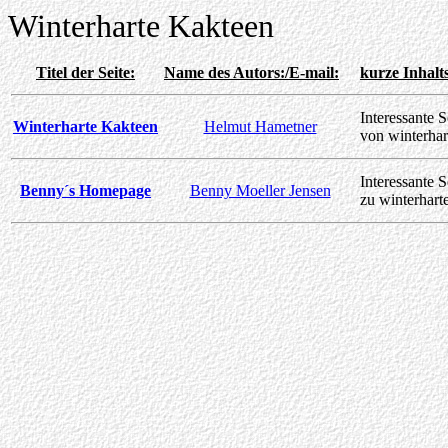
W
interharte Kakteen
Titel der Seite:
Name des Autors:/E-mail:
kurze Inhalt
Interessante S
Winterharte Kakteen
Helmut Hametner
von winterhar
Interessante S
Benny´s Homepage
Benny Moeller Jensen
zu winterhart