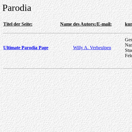
Parodia
Titel der Seite:
Name des Autors:/E-mail:
kur
Ges
Nam
Ultimate Parodia Page
Willy A. Verheulpen
Stu
Fel