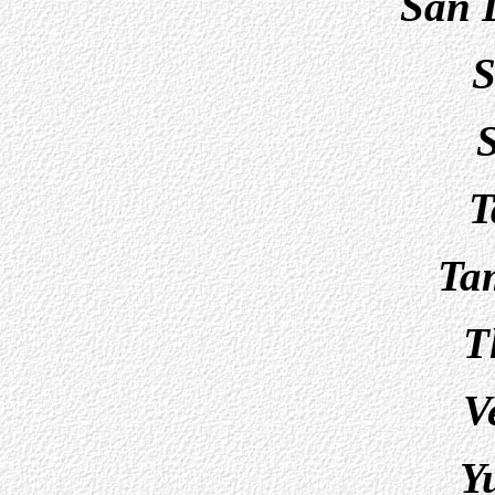
San L
S
T
Ta
T
V
Y