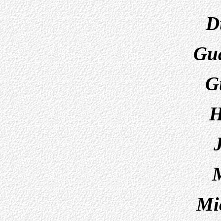
D
Gu
G
H
Mi