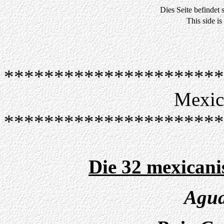
Dies Seite befindet s
This side is
**********************
Mexic
**********************
Die 32 mexicani
Agua