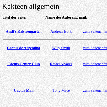
K
akteen allgemein
Titel der Seite:
Name des Autors:/E-mail:
Andi´s Kakteengarten
Andreas Bork
zum Seitenanfa
Cactus de Argentina
Willy Smith
zum Seitenanfa
Cactus Center Club
Rafael Alvarez
zum Seitenanfa
Cactus Mall
Tony Mace
zum Seitenanfa