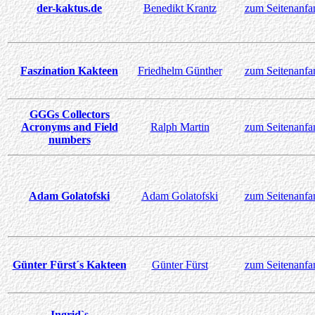
der-kaktus.de
Benedikt Krantz
zum Seitenanfa
Faszination Kakteen
Friedhelm Günther
zum Seitenanfa
GGGs Collectors
Acronyms and Field
Ralph Martin
zum Seitenanfa
numbers
Adam Golatofski
Adam Golatofski
zum Seitenanfa
Günter Fürst´s Kakteen
Günter Fürst
zum Seitenanfa
Ingrid`s