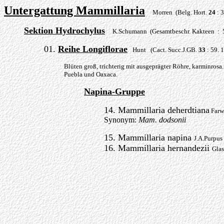
Untergattung Mammillaria
Morren (Belg. Hort.
24
: 3
Sektion Hydrochylus
K.Schumann (Gesamtbeschr. Kakteen : 
01.
Reihe Longiflorae
Hunt (Cact. Succ.J.GB.
33
: 59. 
Blüten groß, trichterig mit ausgeprägter Röhre, karminrosa
Puebla und Oaxaca.
Napina-Gruppe
14. Mammillaria deherdtiana
Farw
Synonym:
Mam. dodsonii
15. Mammillaria napina
J.A.Purpus
16. Mammillaria hernandezii
Glas