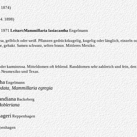
. 1874)
4. 1898)
. 1971
Leitart:Mammillaria lasiacantha
Engelmann
sa, gelblich oder weiß. Pflanzen gedrücktkugelig, kugelig oder länglich, einzeln o
e, gehakt. Samen schwarz, selten braun.
Mittleres Mexiko.
 oder karminrosa. Mitteldomen oft fehlend. Randdornen sehr zahlreich und fein, den
s Neumexiko und Texas.
tha
Engelmann
udata,
Mammillaria egregia
andiana
Backeberg
dobleriana
ageri
Reppenhagen
penhagen