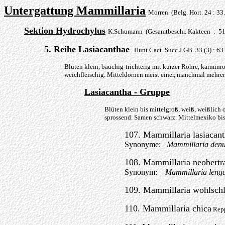
Untergattung Mammillaria
Morren (Belg. Hort. 24 : 33
Sektion Hydrochylus
K.Schumann (Gesamtbeschr. Kakteen : 51
5.
Reihe Lasiacanthae
Hunt Cact. Succ.J.GB. 33 (3) : 63
Blüten klein, bauchig-trichterig mit kurzer Röhre, karminro
weichfleischig. Mitteldornen meist einer, manchmal mehrer
Lasiacantha - Gruppe
Blüten klein bis mittelgroß, weiß, weißlich
sprossend. Samen schwarz. Mittelmexiko bi
107. Mammillaria lasiacan
Synonyme:
Mammillaria den
108. Mammillaria neobertr
Synonym:
Mammillaria leng
109. Mammillaria wohlschl
110. Mammillaria chica
Rep