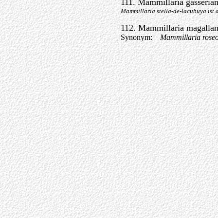
111. Mammillaria gasseria
Mammillaria stella-de-lacubuya ist 
112. Mammillaria magallan
Synonym:
Mammillaria roseo