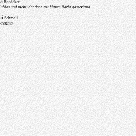
na
Boedeker
dubios und nicht identisch mit Mammillaria gasseriana
ii
Schmoll
centra