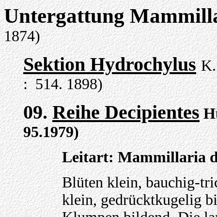
Untergattung Mammill
1874)
Sektion Hydrochylus
K.
: 514. 1898)
09.
Reihe Decipientes
Hu
95.1979)
Leitart: Mammillaria d
Blüten klein, bauchig-tr
klein, gedrücktkugelig b