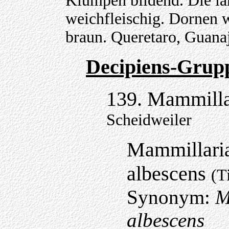
Klumpen bildend. Die la
weichfleischig. Dornen 
braun. Queretaro, Guanaj
Decipiens-Grup
139. Mammilla
Scheidweiler
Mammillaria
albescens
(T
Synonym:
M
albescens