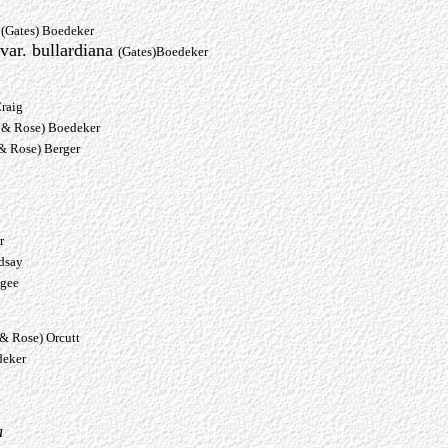
a
(Gates) Boedeker
ar. bullardiana
(Gates)Boedeker
Craig
n & Rose) Boedeker
 & Rose) Berger
r
dsay
gee
 & Rose) Orcutt
eker
a