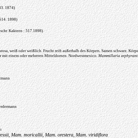
33. 1874)
514. 1898)
hr. Kakteen : 517.1898)
nrosa, weiß oder weißlich. Frucht reift außerhalb des Körpers. Samen schwarz. Körpe
er mit einem oder mehreren Mitteldornen. Nordwestmexico.
Mammillaria zephyrant
lmann
rdermann
n
ssii, Mam. moricallii, Mam. orestera, Mam. viridiflora