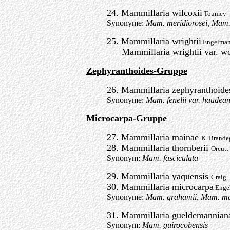
24. Mammillaria wilcoxii
Toumey
Synonyme:
Mam. meridiorosei, Mam. s
25. Mammillaria wrightii
Engelma
Mammillaria wrightii var. wo
Zephyranthoides-Gruppe
26. Mammillaria zephyranthoide
Synonyme:
Mam. fenelii var. haudea
Microcarpa-Gruppe
27. Mammillaria mainae
K. Brande
28. Mammillaria thornberii
Orcutt
Synonym:
Mam. fasciculata
29. Mammillaria yaquensis
Craig
30. Mammillaria microcarpa
Enge
Synonyme:
Mam. grahamii, Mam. mar
31. Mammillaria gueldemannian
Synonym:
Mam. guirocobensis