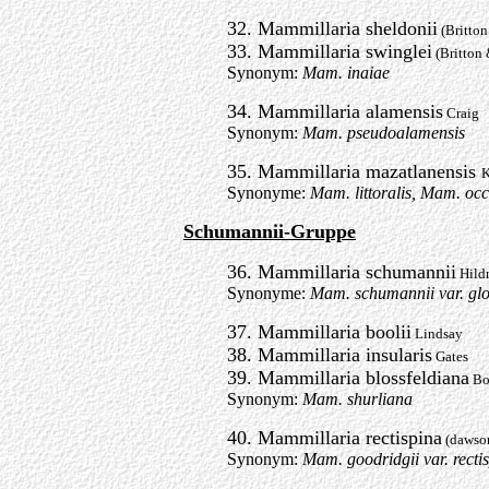
32. Mammillaria sheldonii
(Britto
33. Mammillaria swinglei
(Britton
Synonym:
Mam. inaiae
34. Mammillaria alamensis
Craig
Synonym:
Mam. pseudoalamensis
35. Mammillaria mazatlanensis
K
Synonyme:
Mam. littoralis, Mam. occ
Schumannii-Gruppe
36. Mammillaria schumannii
Hild
Synonyme:
Mam. schumannii var. gl
37. Mammillaria boolii
Lindsay
38. Mammillaria insularis
Gates
39. Mammillaria blossfeldiana
Bo
Synonym:
Mam. shurliana
40. Mammillaria rectispina
(dawso
Synonym:
Mam. goodridgii var. recti