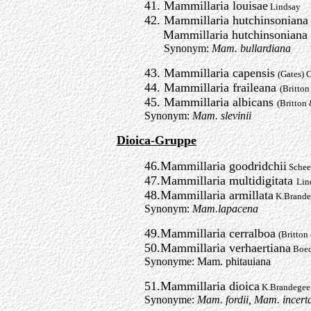
41. Mammillaria louisae
Lindsay
42. Mammillaria hutchinsonian
Mammillaria hutchinsoniana v
Synonym:
Mam. bullardiana
43. Mammillaria capensis
(Gates) 
44. Mammillaria fraileana
(Britto
45. Mammillaria albicans
(Britton
Synonym:
Mam. slevinii
Dioica-Gruppe
46.Mammillaria goodridchii
Schee
47.Mammillaria multidigitata
Lin
48.Mammillaria armillata
K.Brande
Synonym:
Mam.lapacena
49.Mammillaria cerralboa
(Britton
50.Mammillaria verhaertiana
Boed
Synonyme: Mam. phitauiana
51.Mammillaria dioica
K.Brandegee
Synonyme:
Mam. fordii, Mam. incert