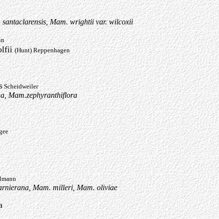
antaclarensis, Mam. wrightii var. wilcoxii
nn
lfii
(Hunt) Reppenhagen
s
Scheidweiler
na, Mam.zephyranthiflora
gee
lmann
nierana, Mam. milleri, Mam. oliviae
a