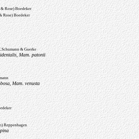
n & Rose) Boedeker
 & Rose) Boedeker
.Schumann & Guerke
identalis, Mam. patonii
mann
obosa, Mam. venusta
edeker
n) Reppenhagen
spina