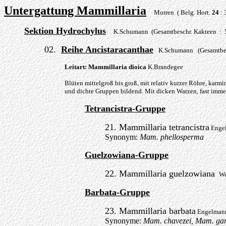
Untergattung Mammillaria
Morren ( Belg. Hort.
24
: 
Sektion Hydrochylus
K.Schumann (Gesamtbeschr. Kakteen : 
02.
Reihe Ancistaracanthae
K.Schumann (Gesamtbesc
Leitart: Mammillaria dioica
K.Brandegee
Blüten mittelgroß bis groß, mit relativ kurzer Röhre, karmi
und dichte Gruppen bildend. Mit dicken Warzen, fast imm
Tetrancistra-Gruppe
21. Mammillaria tetrancistra
Enge
Synonym:
Mam. phellosperma
Guelzowiana-Gruppe
22. Mammillaria guelzowiana
We
Barbata-Gruppe
23. Mammillaria barbata
Engelman
Synonyme:
Mam. chavezei, Mam. gare