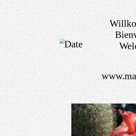
Willk
Bienv
Wel
www.mam